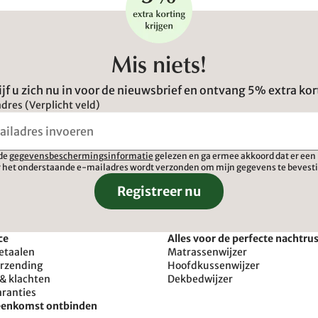
Mis niets!
ijf u zich nu in voor de nieuwsbrief en ontvang 5% extra kor
dres (Verplicht veld)
 de
gegevensbeschermingsinformatie
gelezen en ga ermee akkoord dat er een 
 het onderstaande e-mailadres wordt verzonden om mijn gegevens te bevest
Registreer nu
ce
Alles voor de perfecte nachtru
etaalen
Matrassenwijzer
erzending
Hoofdkussenwijzer
& klachten
Dekbedwijzer
aranties
reenkomst ontbinden