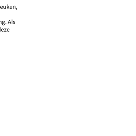
 keuken,
g. Als
deze