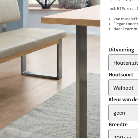
incl. BTW, excl
Van massief h
Elegant onder
Naar keuze me
Uitvoering
Houten zi
Houtsoort
Walnoot
Kleur van d
geen
Breedte
200 cm