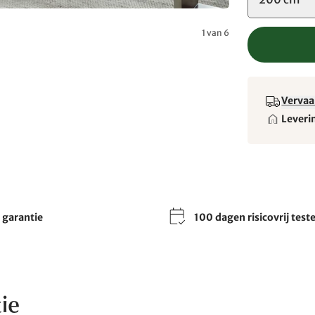
1 van 6
Vervaa
Leveri
r garantie
100 dagen risicovrij test
ie