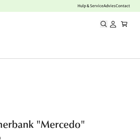
Hulp & Service
Advies
Contact
merbank "Mercedo"
0