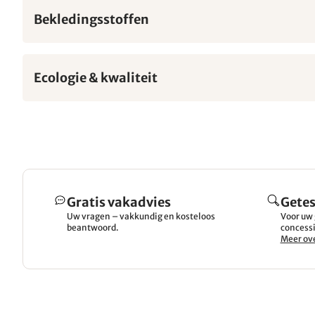
Bekledingsstoffen
Ecologie & kwaliteit
Gratis vakadvies
Getes
Uw vragen – vakkundig en kosteloos
Voor uw 
beantwoord.
concessi
Meer ove