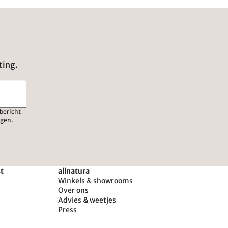
ting.
bericht
igen.
st
allnatura
Winkels & showrooms
Over ons
Advies & weetjes
Press