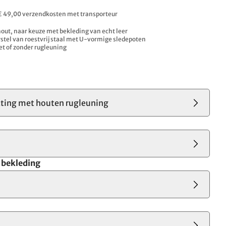
. € 49,00 verzendkosten met transporteur
out, naar keuze met bekleding van echt leer
stel van roestvrij staal met U-vormige sledepoten
t of zonder rugleuning
tting met houten rugleuning
e bekleding