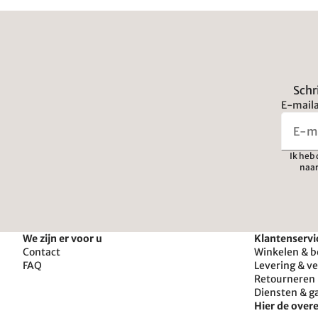
Schr
E-maila
Ik heb
naar
We zijn er voor u
Klantenservi
Contact
Winkelen & b
FAQ
Levering & v
Retourneren 
Diensten & g
Hier de ove