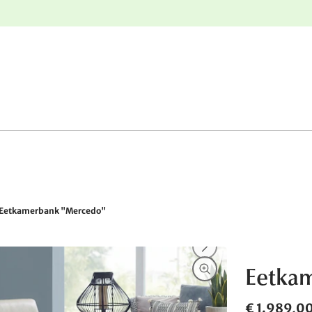
e
Gratis retourneren
Eetkamerbank "Mercedo"
Eetka
€ 1.989,0