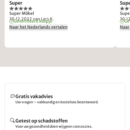
Super
Sup
Super Möbel
Supe
30.12.2022
van Lars K.
30.1
Geverifieerd koopje
Ge
Naar het Nederlands vertalen
Naar
Gratis vakadvies
Uw vragen – vakkundig en kosteloos beantwoord.
Getest op schadstoffen
Voor uw gezondheid doen wij geen concessies.