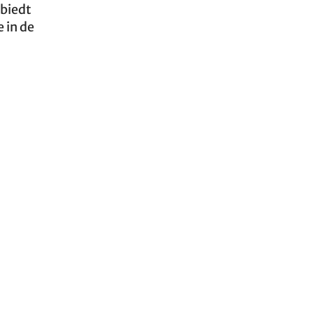
 biedt
 in de