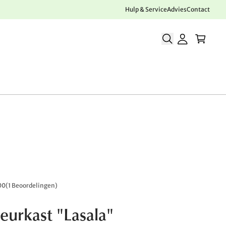
Hulp & Service
Advies
Contact
00
(
1 Beoordelingen
)
eurkast "Lasala"