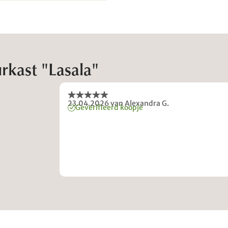
rkast "Lasala"
23.04.2026
van Alexandra G.
Geverifieerd koopje