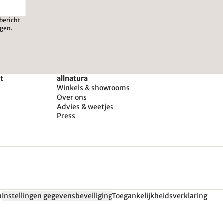
bericht
igen.
st
allnatura
Winkels & showrooms
Over ons
Advies & weetjes
Press
n
Instellingen gegevensbeveiliging
Toegankelijkheidsverklaring