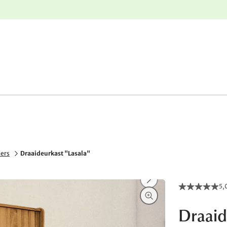
e
Gratis retourneren
ners
Draaideurkast "Lasala"
5,
Draaid