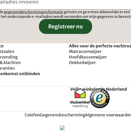
 de
gegevensbeschermingsinformatie
gelezen en ga ermee akkoord dat er een 
 het onderstaande e-mailadres wordt verzonden om mijn gegevens te bevest
Registreer nu
ce
Alles voor de perfecte nachtru
etaalen
Matrassenwijzer
erzending
Hoofdkussenwijzer
& klachten
Dekbedwijzer
aranties
reenkomst ontbinden
Veilig winkelen in Nederland
Colofon
Gegevensbescherming
Algemene voorwaarde