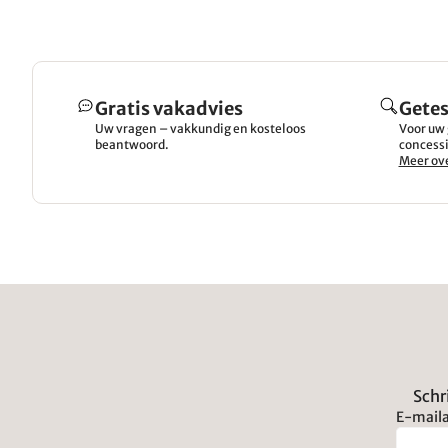
Gratis vakadvies
Getes
Uw vragen – vakkundig en kosteloos
Voor uw 
beantwoord.
concessi
Meer ove
Schr
E-maila