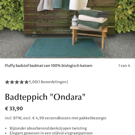
Fluffy badstof badmat van 100% biologisch katoen
1 van 4
5,00
(
1 Beoordelingen
)
Badteppich "Ondara"
€ 33,90
incl. BTW, excl. € 4,90 verzendkosten met pakketbezorger
Bijzonder absorberend dankzij open twisting
Elegant geweven in een stijlvol visgraatpatroon