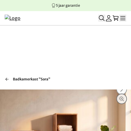
5 jaar garantie
Springen naar hoofdinhoud
Springen naar hoofdnavigatie
Springen naar voettekst
Badkamerkast "Sora"