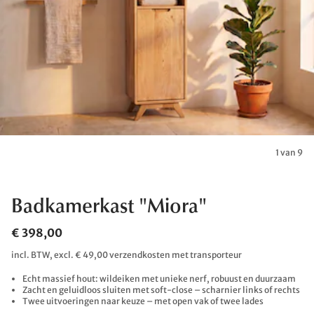
1 van 9
Badkamerkast "Miora"
€ 398,00
incl. BTW, excl. € 49,00 verzendkosten met transporteur
Echt massief hout: wildeiken met unieke nerf, robuust en duurzaam
Zacht en geluidloos sluiten met soft-close – scharnier links of rechts
Twee uitvoeringen naar keuze – met open vak of twee lades