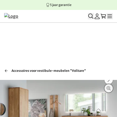
5 jaar garantie
Springen naar hoofdinhoud
Springen naar hoofdnavigatie
Springen naar voettekst
Accessoires voor vestibule-meubelen "Volitare"