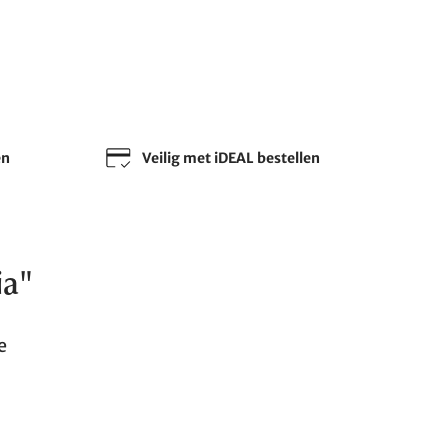
en
Veilig met iDEAL bestellen
ia"
e