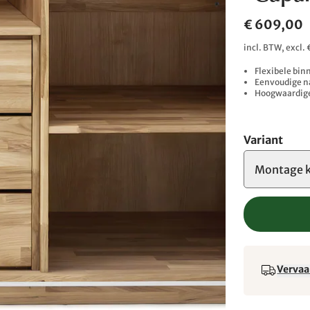
€ 609,00
incl. BTW, excl.
Flexibele bin
Eenvoudige n
Hoogwaardig
Variant
Montage k
Vervaa