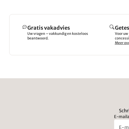
Gratis vakadvies
Getes
Uw vragen – vakkundig en kosteloos
Voor uw 
beantwoord.
concessi
Meer ove
Schr
E-maila