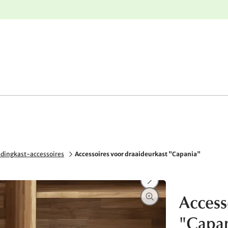
e
Gratis retourneren
edingkast-accessoires
Accessoires voor draaideurkast "Capania"
Access
"Capa