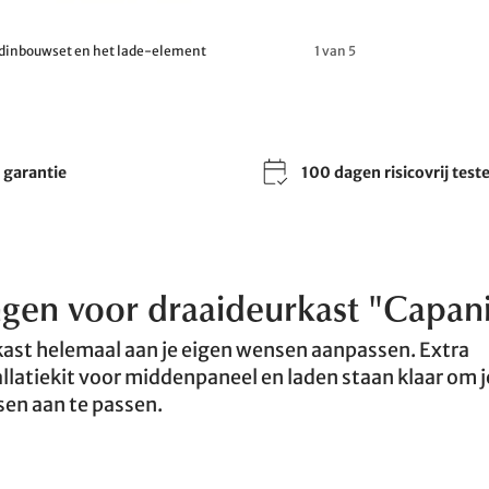
ndinbouwset en het lade-element
1 van 5
r garantie
100 dagen risicovrij test
gen voor draaideurkast "Capan
gkast helemaal aan je eigen wensen aanpassen. Extra
llatiekit voor middenpaneel en laden staan klaar om j
sen aan te passen.