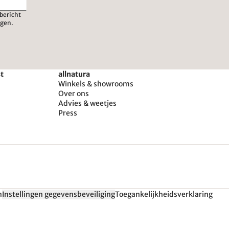
bericht
igen.
st
allnatura
Winkels & showrooms
Over ons
Advies & weetjes
Press
n
Instellingen gegevensbeveiliging
Toegankelijkheidsverklaring