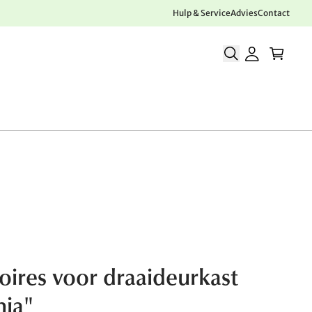
Hulp & Service
Advies
Contact
oires voor draaideurkast
nia"