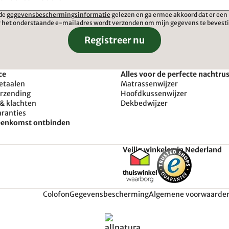
 de
gegevensbeschermingsinformatie
gelezen en ga ermee akkoord dat er een 
 het onderstaande e-mailadres wordt verzonden om mijn gegevens te bevest
Registreer nu
ce
Alles voor de perfecte nachtru
etaalen
Matrassenwijzer
erzending
Hoofdkussenwijzer
& klachten
Dekbedwijzer
aranties
reenkomst ontbinden
Veilig winkelen in Nederland
Colofon
Gegevensbescherming
Algemene voorwaarde