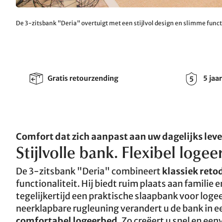
De 3-zitsbank "Deria" overtuigt met een stijlvol design en slimme funct
Gratis retourzending
5 jaa
Comfort dat zich aanpast aan uw dagelijks lev
Stijlvolle bank. Flexibel logee
De 3-zitsbank "Deria" combineert
klassiek reto
functionaliteit. Hij biedt ruim plaats aan familie e
tegelijkertijd een praktische slaapbank voor logee
neerklapbare rugleuning verandert u de bank in 
comfortabel logeerbed
. Zo creëert u snel en ee