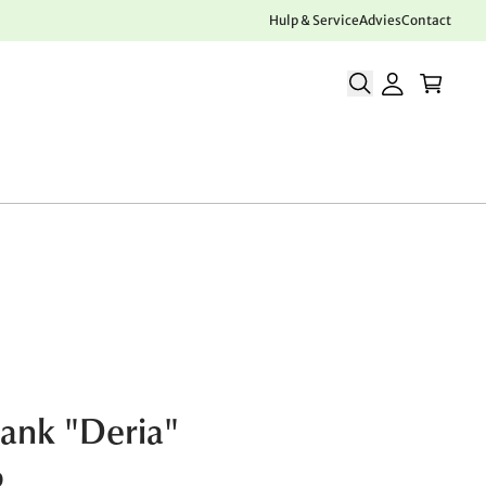
Hulp & Service
Advies
Contact
bank "Deria"
0