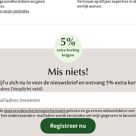
gezondheid doen wij geen
Vertrouw op 40 jaar expertise in
es.
eerlijk wonen.
r onze controles
Mis niets!
ijf u zich nu in voor de nieuwsbrief en ontvang 5% extra kor
dres (Verplicht veld)
 de
gegevensbeschermingsinformatie
gelezen en ga ermee akkoord dat er een 
 het onderstaande e-mailadres wordt verzonden om mijn gegevens te bevest
Registreer nu