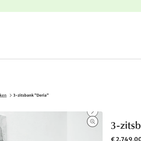
e
Gratis retourneren
nken
3-zitsbank "Deria"
3-zits
€ 2.749,0