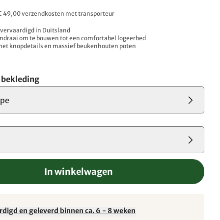
. € 49,00 verzendkosten met transporteur
vervaardigd in Duitsland
mdraai om te bouwen tot een comfortabel logeerbed
met knopdetails en massief beukenhouten poten
e bekleding
upe
In winkelwagen
rdigd en geleverd binnen ca. 6 - 8 weken