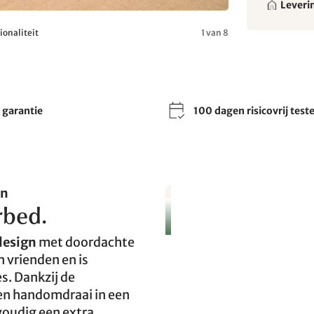
Leveri
ionaliteit
1 van 8
r garantie
100 dagen risicovrij test
en
rbed.
design
met doordachte
n vrienden en is
s. Dankzij de
een handomdraai in een
nvoudig een extra