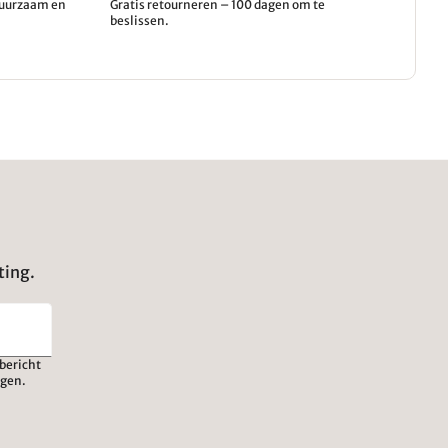
 duurzaam en
Gratis retourneren – 100 dagen om te
beslissen.
ting.
bericht
igen.