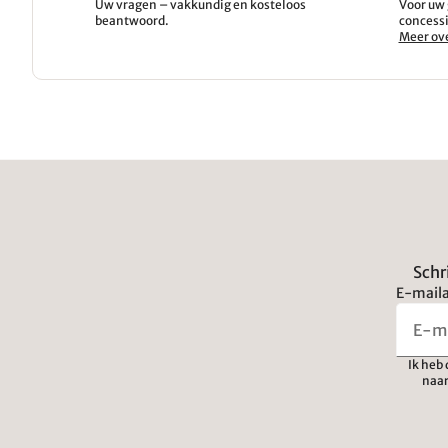
Uw vragen – vakkundig en kosteloos
Voor uw 
beantwoord.
concessi
Meer ove
Schr
E-maila
Ik heb
naar