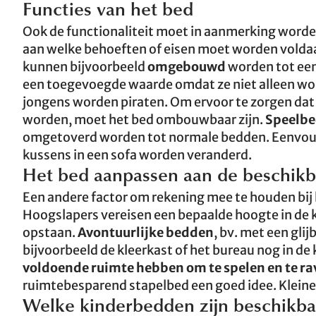
Functies van het bed
Ook de functionaliteit moet in aanmerking wor
aan welke behoeften of eisen moet worden vol
kunnen bijvoorbeeld
omgebouwd
worden tot een
een toegevoegde waarde omdat ze niet alleen wor
jongens worden piraten. Om ervoor te zorgen dat
worden, moet het bed ombouwbaar zijn.
Speelb
omgetoverd worden tot normale bedden. Eenvo
kussens in een sofa worden veranderd.
Het bed aanpassen aan de beschikb
Een andere factor om rekening mee te houden bij 
Hoogslapers vereisen een bepaalde hoogte in de ka
opstaan.
Avontuurlijke bedden
, bv. met een gli
bijvoorbeeld de kleerkast of het bureau nog in 
voldoende ruimte hebben om te spelen en te ra
ruimtebesparend stapelbed een goed idee. Kleine
Welke kinderbedden zijn beschikbaar