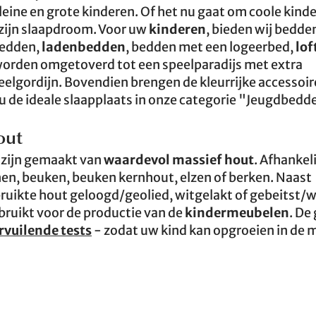
kleine en grote kinderen. Of het nu gaat om coole kin
d zijn slaapdroom. Voor uw
kinderen
, bieden wij bedden
bedden,
ladenbedden
, bedden met een logeerbed,
lof
rden omgetoverd tot een speelparadijs met extra
eelgordijn. Bovendien brengen de kleurrijke accessoir
u de ideale slaapplaats in onze categorie "Jeugdbedd
out
 zijn gemaakt van
waardevol massief hout
. Afhankel
en, beuken, beuken kernhout, elzen of berken. Naast
bruikte hout geloogd/geolied, witgelakt of gebeitst/
ruikt voor de productie van de
kindermeubelen
. De
rvuilende tests
- zodat uw kind kan opgroeien in de 