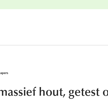
e
Gratis retourneren
lapers
assief hout, getest o