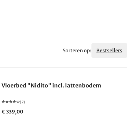
Sorteren op:
Bestsellers
Vloerbed "Nidito" incl. lattenbodem
(2)
€ 339,00