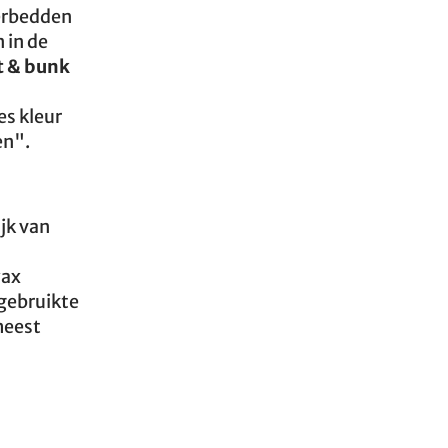
derbedden
 in de
t & bunk
es kleur
en".
ijk van
wax
 gebruikte
meest