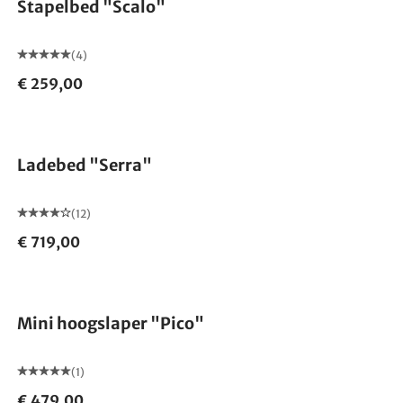
Stapelbed "Scalo"
(4)
€ 259,00
Ladebed "Serra"
(12)
€ 719,00
Mini hoogslaper "Pico"
(1)
€ 479,00