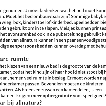
den genomen. U moet bedenken wat het bed moet kun
daan. Moet het bed ombouwbaar zijn? Sommige babyb
 wieg, box, kinderstoel of kinderbed. Speelbedden bi
den gebruikt om in te slapen. Meisjes kunnen prinses
 het avonturenbed ook in de puberteit nog gebruikt k
edden
van allnatura kunnen in een paar eenvoudige s
udige
eenpersoonsbedden
kunnen overdag met behu
are ruimte
het kiezen van een nieuw bed is de grootte van de kam
mer, zodat het kind zijn of haar hoofd niet stoot bij 
jbaan, nemen veel ruimte in beslag. Er moet worden n
de kinderkamer passen. Bovendien moeten de kinderen
votten
. Als broers en zussen een kamer delen, is een
 kamers krijgen
meer opbergruimte
voor speelgoed &
 bij allnatura?