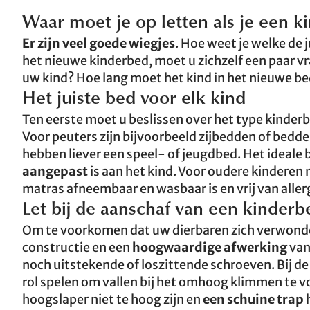
Waar moet je op letten als je een k
Er zijn veel goede wiegjes
. Hoe weet je welke de j
het nieuwe kinderbed, moet u zichzelf een paar vr
uw kind? Hoe lang moet het kind in het nieuwe be
Het juiste bed voor elk kind
Ten eerste moet u beslissen over het type kinderb
Voor peuters zijn bijvoorbeeld zijbedden of bedd
hebben liever een speel- of jeugdbed. Het ideale
aangepast
is aan het kind. Voor oudere kinderen m
matras afneembaar en wasbaar is en vrij van alle
Let bij de aanschaf van een kinderb
Om te voorkomen dat uw dierbaren zich verwonden
constructie en een
hoogwaardige afwerking
van
noch uitstekende of loszittende schroeven. Bij d
rol spelen om vallen bij het omhoog klimmen te 
hoogslaper niet te hoog zijn en
een schuine trap