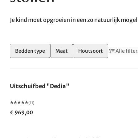
Je kind moet opgroeien in een zo natuurlijk moge
2
Bedden type
Maat
Houtsoort
Alle filter
Uitschuifbed "Dedia"
(11)
€ 969,00