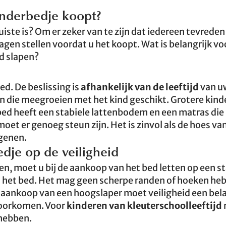
inderbedje koopt?
uiste is? Om er zeker van te zijn dat iedereen tevreden
agen stellen voordat u het koopt. Wat is belangrijk vo
d slapen?
ed. De beslissing is
afhankelijk van de leeftijd
van uw
en die meegroeien met het kind geschikt. Grotere kind
 bed heeft een stabiele lattenbodem en een matras die
oet er genoeg steun zijn. Het is zinvol als de hoes va
rgenen.
edje op de veiligheid
, moet u bij de aankoop van het bed letten op een st
 het bed. Het mag geen scherpe randen of hoeken he
e aankoop van een hoogslaper moet veiligheid een bel
voorkomen. Voor
kinderen van kleuterschoolleeftijd
hebben.