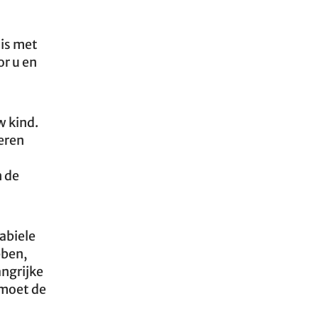
 is met
or u en
 kind.
eren
n de
abiele
bben,
angrijke
moet de