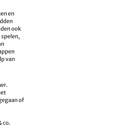
nen en
edden
eden ook
 spelen,
an
tappen
lp van
er.
het
agegaan of
 co.