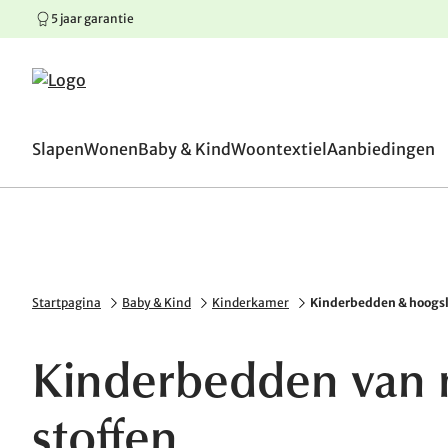
5 jaar garantie
100 dagen omruilgaranti
Springen naar hoofdinhoud
Springen naar hoofdnavigatie
Springen naar voettekst
Slapen
Wonen
Baby & Kind
Woontextiel
Aanbiedingen
Startpagina
Baby & Kind
Kinderkamer
Kinderbedden & hoogs
Kinderbedden van m
stoffen