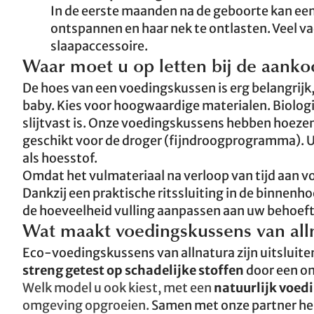
In de eerste maanden na de geboorte kan e
ontspannen en haar nek te ontlasten. Veel 
slaapaccessoire.
Waar moet u op letten bij de aank
De hoes van een voedingskussen is erg belangrijk
baby. Kies voor hoogwaardige materialen. Biolog
slijtvast is. Onze voedingskussens hebben hoezen
geschikt voor de droger (fijndroogprogramma). U 
als hoesstof.
Omdat het vulmateriaal na verloop van tijd aan vo
Dankzij een praktische ritssluiting in de binnen
de hoeveelheid vulling aanpassen aan uw behoef
Wat maakt voedingskussens van alln
Eco-voedingskussens van allnatura zijn uitsluiten
streng getest op schadelijke stoffen
door een on
Welk model u ook kiest, met een
natuurlijk voed
omgeving opgroeien.
Samen met onze partner heb