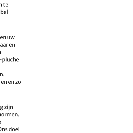
m te
abel
 en uw
aar en
n
y-pluche
n.
ren en zo
g zijn
 normen.
e
Ons doel