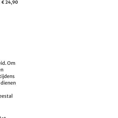
€ 24,90
eid. Om
en
tijdens
g dienen
eestal