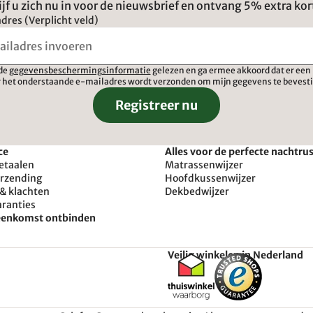
ijf u zich nu in voor de nieuwsbrief en ontvang 5% extra kor
dres (Verplicht veld)
 de
gegevensbeschermingsinformatie
gelezen en ga ermee akkoord dat er een 
 het onderstaande e-mailadres wordt verzonden om mijn gegevens te bevest
Registreer nu
ce
Alles voor de perfecte nachtru
etaalen
Matrassenwijzer
erzending
Hoofdkussenwijzer
& klachten
Dekbedwijzer
aranties
reenkomst ontbinden
Veilig winkelen in Nederland