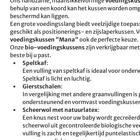
Ons handzame, maansikkelvormige
voedingskus
behulp van een koord kan het kussen worden omg
beschermd kan liggen.
Een grote voedingsslang biedt veelzijdige toepa
geschikt als positionerings- en zijslaperkussen. V
voedingskussen "Mana"
ook de perfecte keuze.
Onze
bio-voedingskussens
zijn verkrijgbaar met
beste bij u past.
Speltkaf
:
Een vulling van speltkaf is ideaal voor onde
Speltkaf is licht en luchtig.
Gierstschalen
:
In vergelijking met andere graanvullingen is
ondersteunend en vormvast voedingskussen, 
Scheerwol met natuurlatex
:
Een knus nest voor uw baby wordt gecreëerd
scheerwol uit gecontroleerde biologische v
vulling is zacht en tegelijkertijd puntelast