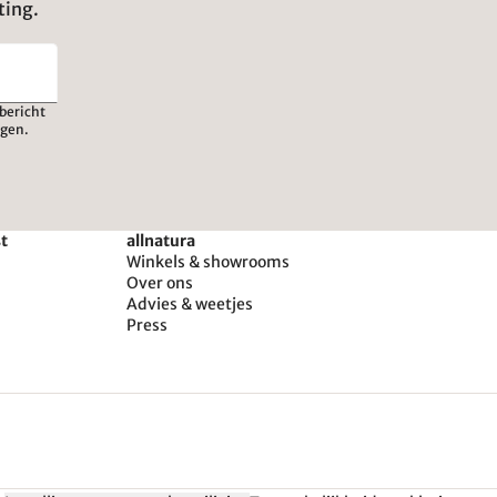
ting.
bericht
igen.
st
allnatura
Winkels & showrooms
Over ons
Advies & weetjes
Press