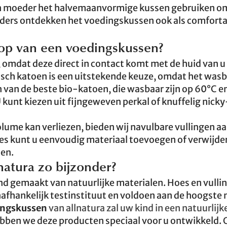
en moeder het halvemaanvormige kussen gebruiken o
vaders ontdekken het voedingskussen ook als comfort
oop van een voedingskussen?
, omdat deze direct in contact komt met de huid van u
isch katoen is een uitstekende keuze, omdat het wasb
 van de beste bio-katoen, die wasbaar zijn op 60°C e
kunt kiezen uit fijngeweven perkal of knuffelig nick
lume kan verliezen, bieden wij navulbare vullingen aa
hoes kunt u eenvoudig materiaal toevoegen of verwijde
ten.
atura zo bijzonder?
d gemaakt van natuurlijke materialen. Hoes en vullin
afhankelijk testinstituut en voldoen aan de hoogste
ingskussen
van allnatura zal uw kind in een natuurlijk
ben we deze producten speciaal voor u ontwikkeld. 