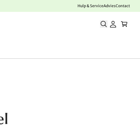
Hulp & Service
Advies
Contact
el