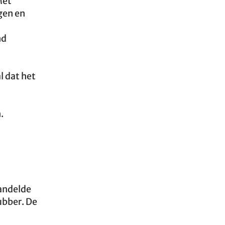
Met
gen en
nd
l dat het
.
handelde
ubber. De