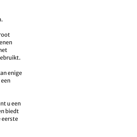
n.
root
benen
het
ebruikt.
kan enige
 een
nt u een
en biedt
e eerste