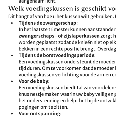
aangenaam licht.
Welk voedingskussen is geschikt vo
Dit hangt af van hoe u het kussen wilt gebruiken
Tijdens de zwangerschap
:
In het laatste trimester kunnen aanstaande m
zwangerschaps- of zijslaperkussen
zorgt h
worden geplaatst zodat de knieën niet op el
bekken in een rechte positie brengt. Overda
Tijdens de borstvoedingsperiode
:
Een voedingskussen ondersteunt de moeder b
tijd duren. Om te voorkomen dat de moeder h
voedingskussen verlichting voor de armen e
Voor de baby
:
Een voedingskussen biedt tal van voordelen
knus nestje maken waarin uw baby veilig en g
het ondersteuning en helpt het bij de ontwikk
pogingen om te zitten.
Voor ontspanning
: