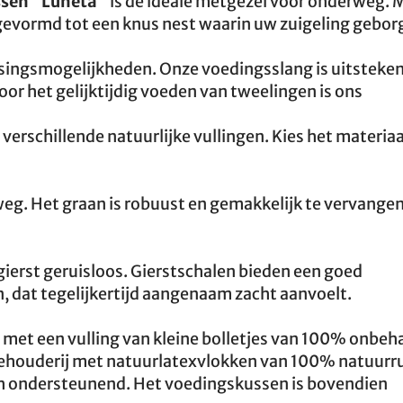
sen "Luneta"
is de ideale metgezel voor onderweg. 
evormd tot een knus nest waarin uw zuigeling gebor
ssingsmogelijkheden. Onze voedingsslang is uitsteke
oor het gelijktijdig voeden van tweelingen is ons
 verschillende natuurlijke vullingen. Kies het materiaa
rweg. Het graan is robuust en gemakkelijk te vervangen
 gierst geruisloos. Gierstschalen bieden een goed
dat tegelijkertijd aangenaam zacht aanvoelt.
 met een vulling van kleine bolletjes van 100% onbe
eehouderij met natuurlatexvlokken van 100% natuurr
isch ondersteunend. Het voedingskussen is bovendien