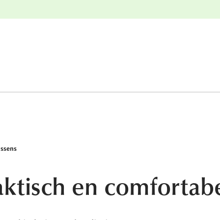
e
Gratis retourneren
ssens
ktisch en comfortab