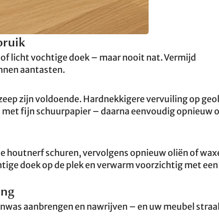
bruik
f licht vochtige doek – maar nooit nat. Vermijd
nnen aantasten.
eep zijn voldoende. Hardnekkigere vervuiling op geol
met fijn schuurpapier – daarna eenvoudig opnieuw ol
 de houtnerf schuren, vervolgens opnieuw oliën of wax
tige doek op de plek en verwarm voorzichtig met een
ing
jenwas aanbrengen en nawrijven – en uw meubel straa