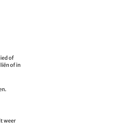
ied of
iën of in
en.
lt weer