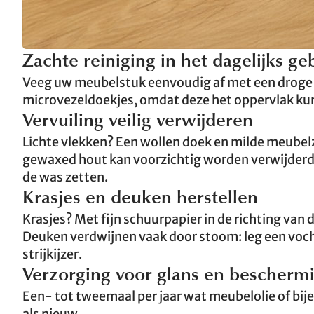
Zachte reiniging in het dagelijks ge
Veeg uw meubelstuk eenvoudig af met een droge o
microvezeldoekjes, omdat deze het oppervlak ku
Vervuiling veilig verwijderen
Lichte vlekken? Een wollen doek en milde meubelz
gewaxed hout kan voorzichtig worden verwijderd 
de was zetten.
Krasjes en deuken herstellen
Krasjes? Met fijn schuurpapier in de richting van
Deuken verdwijnen vaak door stoom: leg een voch
strijkijzer.
Verzorging voor glans en bescherm
Een- tot tweemaal per jaar wat meubelolie of bi
als nieuw.