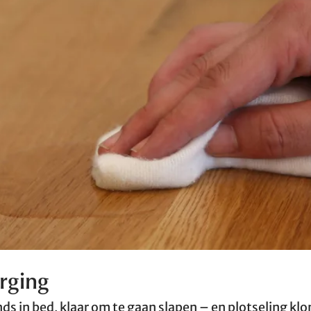
rging
nds in bed, klaar om te gaan slapen – en plotseling kl