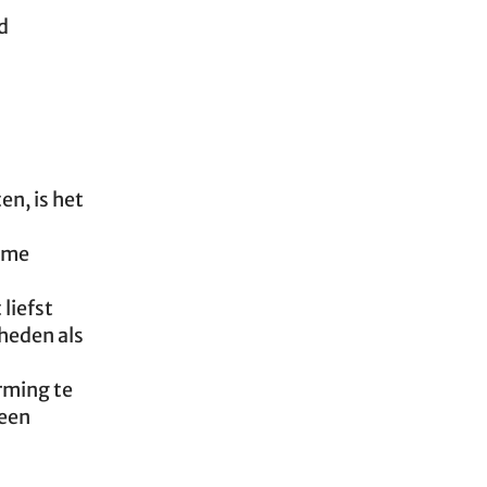
d
n, is het
reme
liefst
heden als
rming te
geen