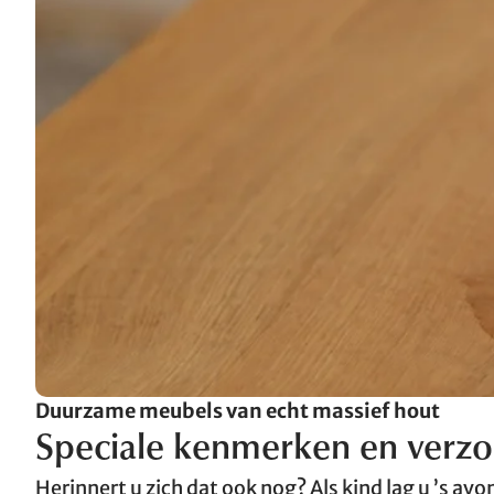
Duurzame meubels van echt massief hout
Speciale kenmerken en verzo
Herinnert u zich dat ook nog? Als kind lag u ’s avo