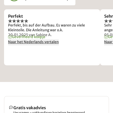
Perfekt
Sehr
Perfekt, bis auf der Aufbau. Es waren zu viele
Sehr 
Kleinteile. Die Anleitung war o.k.
ange
20.01.2025
van Sabine A.
05.0
Geverifieerd koopje
Ge
Naar het Nederlands vertalen
Naar
Gratis vakadvies
Uw vragen – vakkundig en kosteloos beantwoord.