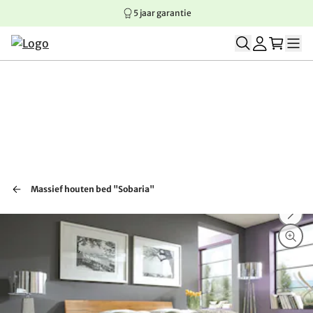
5 jaar garantie
Springen naar hoofdinhoud
Springen naar hoofdnavigatie
Springen naar voettekst
Massief houten bed "Sobaria"