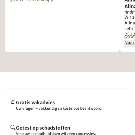
Alln
und 
Wir s
mac
Alln
sehr
Lief
25.1
Ge
manc
Naar
nich
Gratis vakadvies
Uw vragen – vakkundig en kosteloos beantwoord.
Getest op schadstoffen
Voor uw gezondheid doen wij geen concessies.