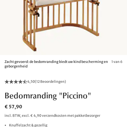
Zacht gevoerd: de bedomranding biedt uw kind bescherming en
1 van 6
geborgenheid
4,50
(
12 Beoordelingen
)
Bedomranding "Piccino"
€ 57,90
incl. BTW, excl. € 4,90 verzendkosten met pakketbezorger
Knuffelzacht & gezellig