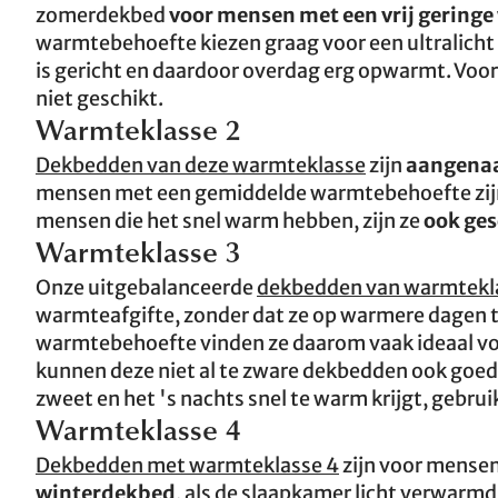
zomerdekbed
voor mensen met een vrij gering
warmtebehoefte kiezen graag voor een ultralicht 
is gericht en daardoor overdag erg opwarmt. Voor
niet geschikt.
Warmteklasse 2
Dekbedden van deze warmteklasse
zijn
aangenaa
mensen met een gemiddelde warmtebehoefte zijn
mensen die het snel warm hebben, zijn ze
ook ges
Warmteklasse 3
Onze uitgebalanceerde
dekbedden van warmtekl
warmteafgifte, zonder dat ze op warmere dagen
warmtebehoefte vinden ze daarom vaak ideaal voor
kunnen deze niet al te zware dekbedden ook goe
zweet en het 's nachts snel te warm krijgt, gebru
Warmteklasse 4
Dekbedden met warmteklasse 4
zijn voor mense
winterdekbed
, als de slaapkamer licht verwarmd