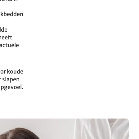
dekbedden
lde
heeft
 actuele
or koude
t slapen
apgevoel.