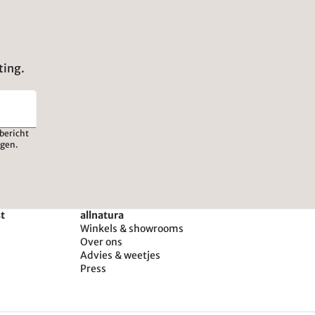
ting.
bericht
igen.
st
allnatura
Winkels & showrooms
Over ons
Advies & weetjes
Press