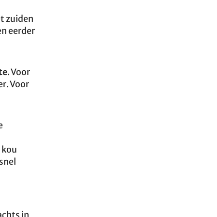
et zuiden
en eerder
te
. Voor
r. Voor
e
r kou
snel
achts in