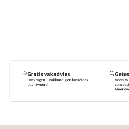
Gratis vakadvies
Getes
Uw vragen – vakkundig en kosteloos
Voor uw 
beantwoord.
concessi
Meer ove