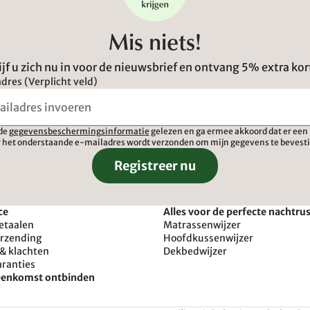
Mis niets!
ijf u zich nu in voor de nieuwsbrief en ontvang 5% extra kor
dres (Verplicht veld)
 de
gegevensbeschermingsinformatie
gelezen en ga ermee akkoord dat er een 
 het onderstaande e-mailadres wordt verzonden om mijn gegevens te bevest
Registreer nu
ce
Alles voor de perfecte nachtru
etaalen
Matrassenwijzer
erzending
Hoofdkussenwijzer
& klachten
Dekbedwijzer
aranties
reenkomst ontbinden