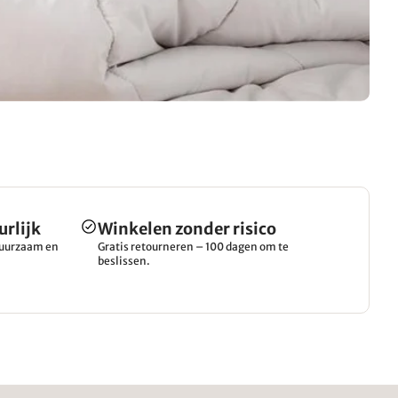
urlijk
Winkelen zonder risico
 duurzaam en
Gratis retourneren – 100 dagen om te
beslissen.