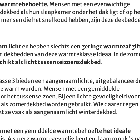
e warmtebehoefte
. Mensen met een evenwichtige
dekbed als hun slaapkamer onder het dak ligt of op h
 mensen die het snel koud hebben, zijn deze dekbedd
m licht
en hebben slechts een
geringe warmteafgif
 dekbedden van deze warmteklasse ideaal in de zome
chikt als licht tussenseizoensdekbed
.
asse 3
bieden een aangenaam lichte, uitgebalanceerd
 te warm worden. Mensen met een gemiddelde
 het tussenseizoen. Bij een lichte gevoeligheid voo
d als zomerdekbed worden gebruikt. Wie daarentegen 
ikt ze vaak als aangenaam licht winterdekbed.
n met een gemiddelde warmtebehoefte
het ideale
 is. Als u erg warmtegevoelig bent en daarom ook 's n