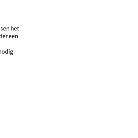
nsen het
der een
nodig