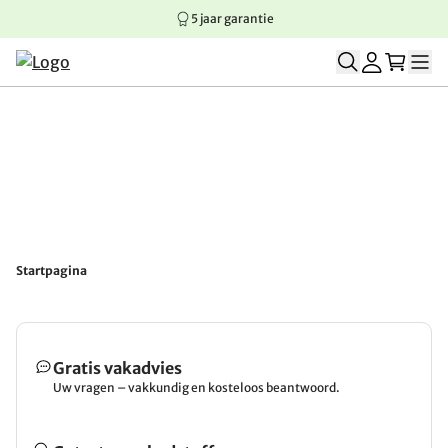
5 jaar garantie
Springen naar hoofdinhoud
Springen naar hoofdnavigatie
Springen naar voettekst
Startpagina
Gratis vakadvies
Uw vragen – vakkundig en kosteloos beantwoord.